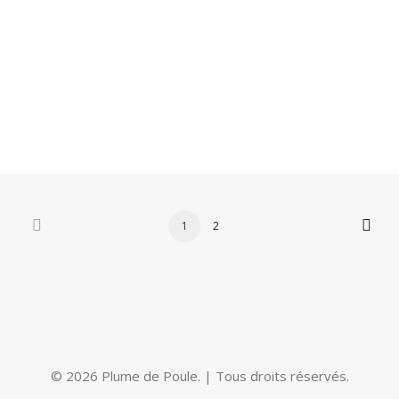
CHOIX DES OPTIONS
Moondance
40.00
$
–
65.00
$
1
2
© 2026 Plume de Poule.
| Tous droits réservés.