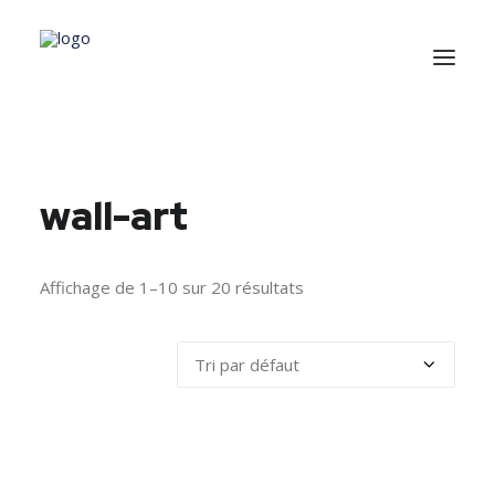
Plume de Poule
wall-art
Collections
Mots de Poule
Affichage de 1–10 sur 20 résultats
L’artiste
Panier